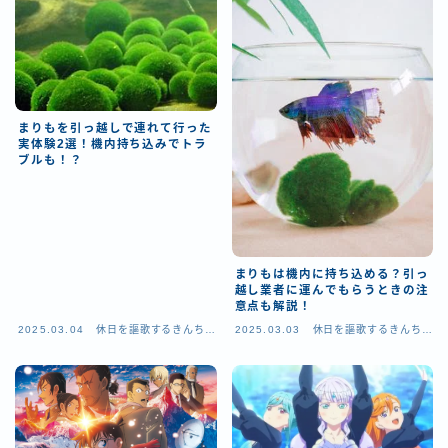
まりもを引っ越しで連れて行った
実体験2選！機内持ち込みでトラ
ブルも！？
まりもは機内に持ち込める？引っ
越し業者に運んでもらうときの注
意点も解説！
2025.03.04
休日を謳歌するきんちゃ
2025.03.03
休日を謳歌するきんちゃ
ん技師
ん技師