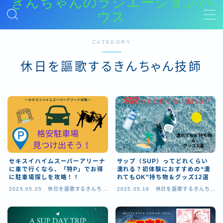
きんちゃんのラジエーションハ
ウス
MENU
CATEGORY
休日を謳歌するきんちゃん技師
放射線技師を目指す学生、受験生の方へ
放射線技師を目指す学生や、国家試験を今年受けようとしている受験生に向けて、大学時代にやっておいたほうが良いこと、おすすめの学習参考書などを紹介する記事をまとめています。
新人放射線技師はまずここから！
新人放射線技師に向けての事柄をまとめたカテゴリー（新社会人の基礎、職場で何からやるか、胸写などの基礎業務のやり方など）
レントゲン、ポータブル
レントゲン、ポータブル撮影に関連する内容をまとめたカテゴリー
CT
CT撮影に関連する内容をまとめたカテゴリー
セキスイハイムスーパーアリーナ
サップ（SUP）ってどれくらい
に車で行くなら、「特P」でお得
濡れる？初体験におすすめの“濡
に駐車場探しを攻略！！
れてもOK”持ち物＆グッズ12選
MRI
MRIに関連する内容をまとめたカテゴリー
2025.05.25
休日を謳歌するきんちゃ
2025.05.18
休日を謳歌するきんちゃ
ん技師
ん技師
救命救急
救命救急に関連する内容をまとめたカテゴリー