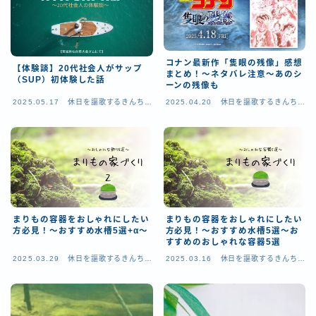
血管内治療（アンギオ）
血管内治療（アンギオ）に関連する内容をまとめたカテゴリー
透視
透視撮影に関連する内容をまとめたカ透視撮影
コナン最新作「隻眼の残像」感想
【体験談】20代社会人がサップ
まとめ！～ネタバレ注意～あのシ
（SUP）初体験した話
ーンの残像も
骨密度
骨密度撮影に関連する内容をまとめたカテゴリー
2025.05.17
休日を謳歌するきんちゃ
2025.04.20
休日を謳歌するきんちゃ
ん技師
ん技師
放射線治療
放射線治療に関連する内容をまとめたカテゴリー
診療放射線技師の役割
診療放射線技師の役割についてまとめたカテゴリー
放射線技師の知識アップグレード
放射線技師として日々の業務や学習した事柄から学んだことをまとめたカテゴリー
まりもの容器をおしゃれにしたい
まりもの容器をおしゃれにしたい
方必見！～おすすめ水槽5選+α～
方必見！～おすすめ水槽5選～お
すすめのおしゃれな容器5選
放射線技師の就職・転職活動
転職活動の実体験と転職市場の現状、転職のやり方やおすすめの転職サイトなどを紹介するためのカテゴリー
2025.03.29
休日を謳歌するきんちゃ
2025.03.16
休日を謳歌するきんちゃ
ん技師
ん技師