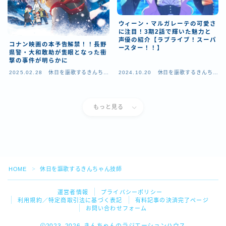
ウィーン・マルガレーテの可愛さ
に注目！3期2話で輝いた魅力と
声優の紹介【ラブライブ！スーパ
コナン映画の本予告解禁！！長野
ースター！！】
県警・大和敢助が隻眼となった衝
撃の事件が明らかに
2025.02.28
休日を謳歌するきんちゃ
2024.10.20
休日を謳歌するきんちゃ
ん技師
ん技師
もっと見る
Follow Me
HOME
休日を謳歌するきんちゃん技師
＞
運営者情報
プライバシーポリシー
利用規約／特定商取引法に基づく表記
有料記事の決済完了ページ
お問い合わせフォーム