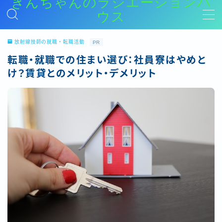
きんちゃんのラジエーションハ
ウス
MENU
放射線技師の就職・転職活動
PR
転職・就職での住まい選び：社員寮はやめと
放射線技師を目指す学生、受験生の方へ
放射線技師を目指す学生や、国家試験を今年受けようとしている受験生に向けて、大学時代にやっておいたほうが良いこと、おすすめの学習参考書などを紹介する記事をまとめています。
け？賃貸とのメリット・デメリット
新人放射線技師はまずここから！
新人放射線技師に向けての事柄をまとめたカテゴリー（新社会人の基礎、職場で何からやるか、胸写などの基礎業務のやり方など）
レントゲン、ポータブル
レントゲン、ポータブル撮影に関連する内容をまとめたカテゴリー
CT
CT撮影に関連する内容をまとめたカテゴリー
MRI
MRIに関連する内容をまとめたカテゴリー
救命救急
救命救急に関連する内容をまとめたカテゴリー