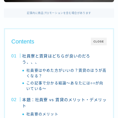
血管内治療（アンギオ）
血管内治療（アンギオ）に関連する内容をまとめたカテゴリー
記事内に商品プロモーションを含む場合があります
透視
透視撮影に関連する内容をまとめたカ透視撮影
骨密度
骨密度撮影に関連する内容をまとめたカテゴリー
Contents
CLOSE
放射線治療
放射線治療に関連する内容をまとめたカテゴリー
社員寮と賃貸はどちらが良いのだろ
う、、、
診療放射線技師の役割
診療放射線技師の役割についてまとめたカテゴリー
社員寮はやめた方がいいの？賃貸のほうが高
くなる？
放射線技師の知識アップグレード
放射線技師として日々の業務や学習した事柄から学んだことをまとめたカテゴリー
この記事で分かる結論～あなたには○○が向
いている～
放射線技師の就職・転職活動
転職活動の実体験と転職市場の現状、転職のやり方やおすすめの転職サイトなどを紹介するためのカテゴリー
本題：社員寮 vs 賃貸のメリット・デメリッ
ト
社員寮のメリット