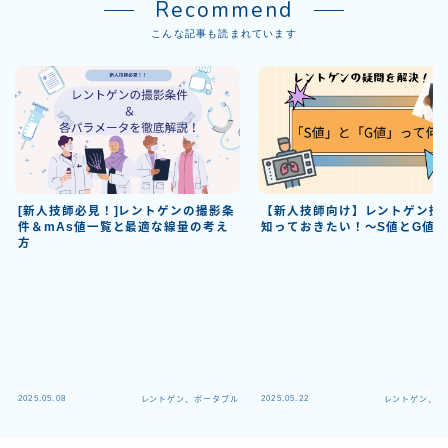
Recommend
こんな記事も読まれています
[新人技師必見！]レントゲンの撮影条
【新人技師向け】レントゲン撮
件＆mAs値一覧と最適な線量の考え
知っておきたい！～S値とG値
方
2025.05.08
2025.05.22
レントゲン、ポータブル
レントゲン、ポ
Follow Me