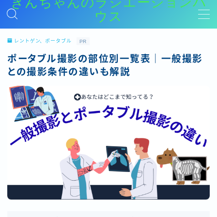
きんちゃんのラジエーションハ
ウス
MENU
レントゲン、ポータブル
PR
ポータブル撮影の部位別一覧表｜一般撮影
放射線技師を目指す学生、受験生の方へ
放射線技師を目指す学生や、国家試験を今年受けようとしている受験生に向けて、大学時代にやっておいたほうが良いこと、おすすめの学習参考書などを紹介する記事をまとめています。
との撮影条件の違いも解説
新人放射線技師はまずここから！
新人放射線技師に向けての事柄をまとめたカテゴリー（新社会人の基礎、職場で何からやるか、胸写などの基礎業務のやり方など）
レントゲン、ポータブル
レントゲン、ポータブル撮影に関連する内容をまとめたカテゴリー
CT
CT撮影に関連する内容をまとめたカテゴリー
MRI
MRIに関連する内容をまとめたカテゴリー
救命救急
救命救急に関連する内容をまとめたカテゴリー