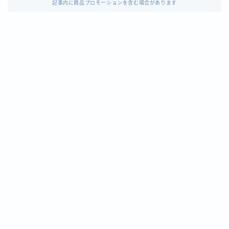
記事内に商品プロモーションを含む場合があります
血管内治療（アンギオ）
血管内治療（アンギオ）に関連する内容をまとめたカテゴリー
透視
透視撮影に関連する内容をまとめたカ透視撮影
骨密度
骨密度撮影に関連する内容をまとめたカテゴリー
放射線治療
放射線治療に関連する内容をまとめたカテゴリー
診療放射線技師の役割
診療放射線技師の役割についてまとめたカテゴリー
放射線技師の知識アップグレード
放射線技師として日々の業務や学習した事柄から学んだことをまとめたカテゴリー
放射線技師の就職・転職活動
転職活動の実体験と転職市場の現状、転職のやり方やおすすめの転職サイトなどを紹介するためのカテゴリー