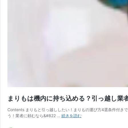
まりもは機内に持ち込める？引っ越し業
Contents まりもと引っ越ししたい！まりもの運び方4選条
ま
う！業者に頼むなら&#822 …
続きを読む
り
も